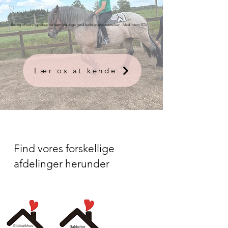
Bo- og aflastningstilbud for børn og unge med funktionsnedsættelser - Med intern STU
Lær os at kende
Find vores forskellige
afdelinger herunder